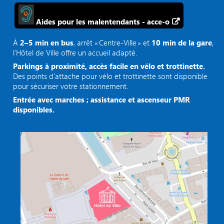
Aides pour les malentendants - acce-o
À
2–5 min en bus
, arrêt « Centre‑Ville » et
10 min de la gare
,
l’Hôtel de Ville offre un accueil adapté.
Parkings à proximité, accès facile en vélo et trottinette.
Des points d'attache pour vélo et trottinette sont disponible
pour sécuriser votre stationnement.
Entrée avec marches ; assistance et ascenseur PMR
disponibles.