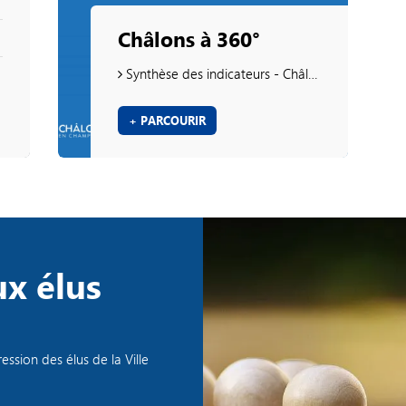
Châlons à 360°
Synthèse des indicateurs - Châlons 360
+ PARCOURIR
ux élus
ez un
 ou posez
ession des élus de la Ville
stion