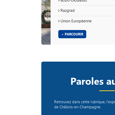
Razgrad
Union Européenne
+ PARCOURIR
Paroles a
Effectu
signalement
Retrouvez dans cette rubrique, l'expr
une que
de Châlons-en-Champagne.