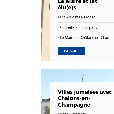
Le Maire et les
élu(e)s
Les Adjoints au Maire
Conseillers municipaux
Le Maire de Châlons-en-Champagne
+ PARCOURIR
Villes jumelées avec
Châlons-en-
Champagne
Bobo-Dioulasso