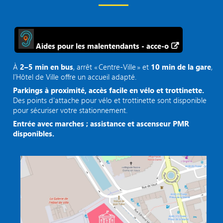
Aides pour les malentendants - acce-o
À
2–5 min en bus
, arrêt « Centre‑Ville » et
10 min de la gare
,
l’Hôtel de Ville offre un accueil adapté.
Parkings à proximité, accès facile en vélo et trottinette.
Des points d'attache pour vélo et trottinette sont disponible
pour sécuriser votre stationnement.
Entrée avec marches ; assistance et ascenseur PMR
disponibles.