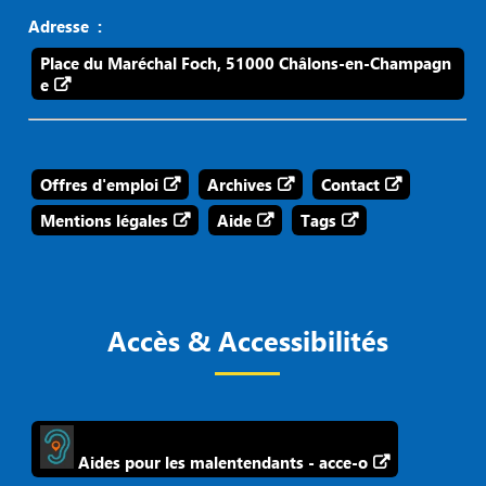
Adresse :
Place du Maréchal Foch, 51000 Châlons-en-Champagn
e
Offres d'emploi
Archives
Contact
Mentions légales
Aide
Tags
Accès & Accessibilités
Aides pour les malentendants - acce-o