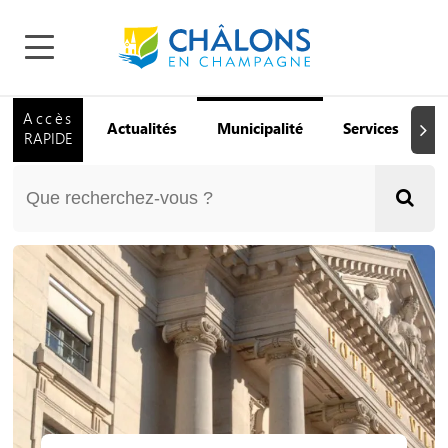
Accès
Actualités
Municipalité
Services
Q
Suiva
RAPIDE