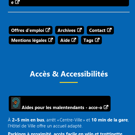
e
Offres d'emploi
Archives
Contact
Mentions légales
Aide
Tags
Accès & Accessibilités
Aides pour les malentendants - acce-o
À
2–5 min en bus
, arrêt « Centre‑Ville » et
10 min de la gare
,
l’Hôtel de Ville offre un accueil adapté.
Parkings à proximité, accès facile en vélo et trottinette.