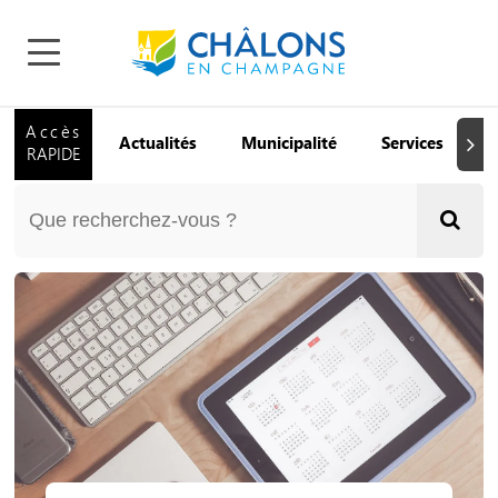
Accès
Actualités
Municipalité
Services
Q
Suiva
RAPIDE