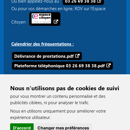
Ou bien appelez-nous au :
03 26 69 38 38
Ou pour vos démarches en ligne, RDV sur l'Espace
Citoyen :
Calendrier des fréquentations :
Délivrance de prestations.pdf
Plateforme téléphonique 03 26 69 38 38.pdf
Nous n'utilisons pas de cookies de suivi
pour vous montrer un contenu personnalisé et des
publicités ciblées, ni pour analyser le trafic.
Nous en utilisons uniquement pour améliorer votre
accessible
expérience utilisateur.
D'accord
Changer mes préférences