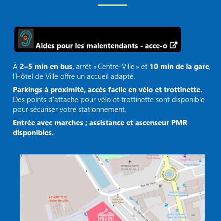
Aides pour les malentendants - acce-o
À
2–5 min en bus
, arrêt « Centre‑Ville » et
10 min de la gare
,
l’Hôtel de Ville offre un accueil adapté.
Parkings à proximité, accès facile en vélo et trottinette.
Des points d'attache pour vélo et trottinette sont disponible
pour sécuriser votre stationnement.
Entrée avec marches ; assistance et ascenseur PMR
disponibles.