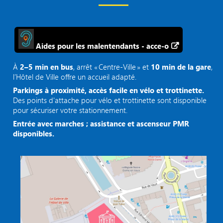
Aides pour les malentendants - acce-o
À
2–5 min en bus
, arrêt « Centre‑Ville » et
10 min de la gare
,
l’Hôtel de Ville offre un accueil adapté.
Parkings à proximité, accès facile en vélo et trottinette.
Des points d'attache pour vélo et trottinette sont disponible
pour sécuriser votre stationnement.
Entrée avec marches ; assistance et ascenseur PMR
disponibles.