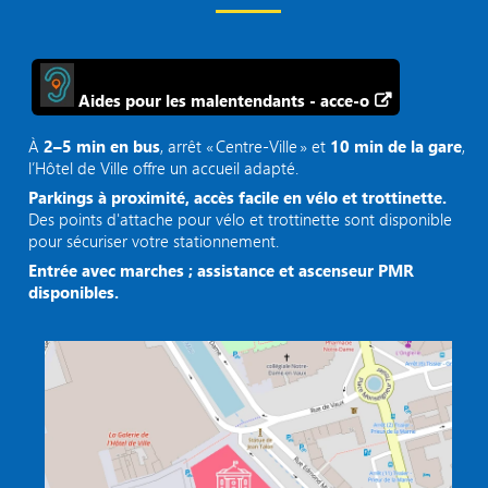
Aides pour les malentendants - acce-o
À
2–5 min en bus
, arrêt « Centre‑Ville » et
10 min de la gare
,
l’Hôtel de Ville offre un accueil adapté.
Parkings à proximité, accès facile en vélo et trottinette.
Des points d'attache pour vélo et trottinette sont disponible
pour sécuriser votre stationnement.
Entrée avec marches ; assistance et ascenseur PMR
disponibles.