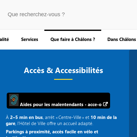
alité
Services
Que faire à Châlons ?
Dans Châlons
Accès & Accessibilités
Aides pour les malentendants - acce-o
À
2–5 min en bus
, arrêt « Centre‑Ville » et
10 min de la
gare
, l’Hôtel de Ville offre un accueil adapté.
Parkings à proximité, accès facile en vélo et