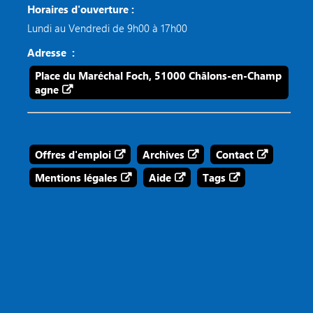
Horaires d'ouverture :
Lundi au Vendredi de 9h00 à 17h00
Adresse :
Place du Maréchal Foch, 51000 Châlons-en-Champ
agne
Offres d'emploi
Archives
Contact
Mentions légales
Aide
Tags