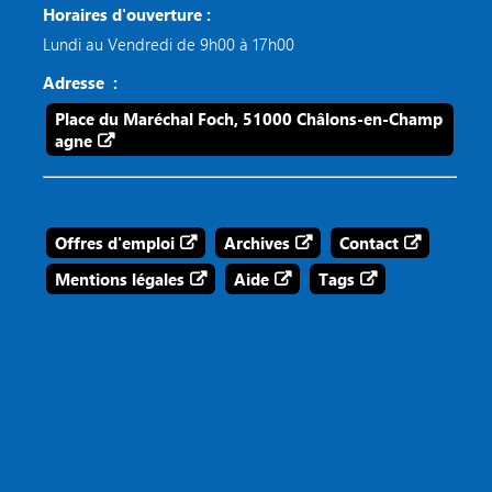
Horaires d'ouverture :
Lundi au Vendredi de 9h00 à 17h00
Adresse :
Place du Maréchal Foch, 51000 Châlons-en-Champ
agne
Offres d'emploi
Archives
Contact
Mentions légales
Aide
Tags