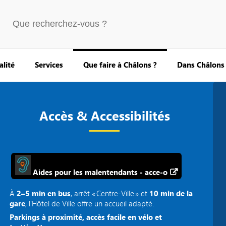
alité
Services
Que faire à Châlons ?
Dans Châlons
Accès & Accessibilités
Aides pour les malentendants - acce-o
À
2–5 min en bus
, arrêt « Centre‑Ville » et
10 min de la
gare
, l’Hôtel de Ville offre un accueil adapté.
Parkings à proximité, accès facile en vélo et