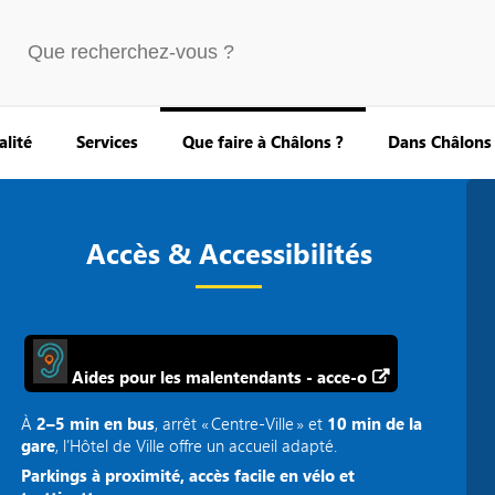
alité
Services
Que faire à Châlons ?
Dans Châlons
Accès & Accessibilités
Aides pour les malentendants - acce-o
À
2–5 min en bus
, arrêt « Centre‑Ville » et
10 min de la
gare
, l’Hôtel de Ville offre un accueil adapté.
Parkings à proximité, accès facile en vélo et