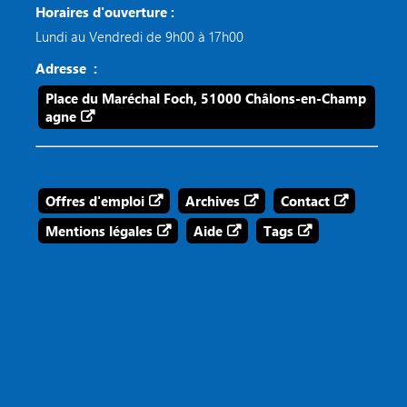
Horaires d'ouverture :
Lundi au Vendredi de 9h00 à 17h00
Adresse :
Place du Maréchal Foch, 51000 Châlons-en-Champ
agne
Offres d'emploi
Archives
Contact
Mentions légales
Aide
Tags