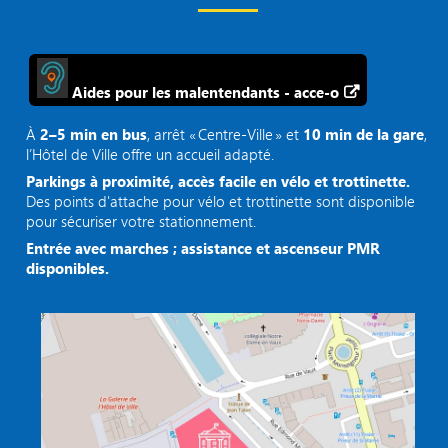
Aides pour les malentendants - acce-o
À
2–5 min en bus
, arrêt « Centre‑Ville » et
10 min de la gare
,
l’Hôtel de Ville offre un accueil adapté.
Parkings à proximité, accès facile en vélo et trottinette.
Des points d'attache pour vélo et trottinette sont disponible
pour sécuriser votre stationnement.
Entrée avec marches ; assistance et ascenseur PMR
disponibles.