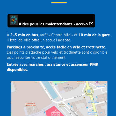
Aides pour les malentendants - acce-o
À
2–5 min en bus
, arrêt « Centre‑Ville » et
10 min de la gare
,
l’Hôtel de Ville offre un accueil adapté.
Parkings à proximité, accès facile en vélo et trottinette.
Des points d'attache pour vélo et trottinette sont disponible
pour sécuriser votre stationnement.
Entrée avec marches ; assistance et ascenseur PMR
disponibles.