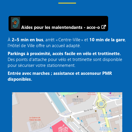
Aides pour les malentendants - acce-o
À
2–5 min en bus
, arrêt « Centre‑Ville » et
10 min de la gare
,
l’Hôtel de Ville offre un accueil adapté.
Parkings à proximité, accès facile en vélo et trottinette.
Des points d'attache pour vélo et trottinette sont disponible
pour sécuriser votre stationnement.
Entrée avec marches ; assistance et ascenseur PMR
disponibles.