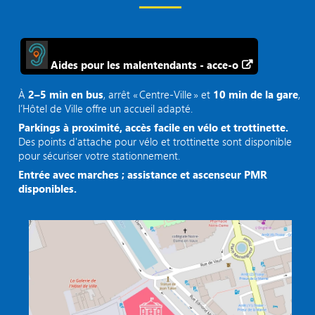
Aides pour les malentendants - acce-o
À
2–5 min en bus
, arrêt « Centre‑Ville » et
10 min de la gare
,
l’Hôtel de Ville offre un accueil adapté.
Parkings à proximité, accès facile en vélo et trottinette.
Des points d'attache pour vélo et trottinette sont disponible
pour sécuriser votre stationnement.
Entrée avec marches ; assistance et ascenseur PMR
disponibles.