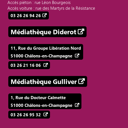
Accès piéton : rue Léon Bourgeois
Accès voiture : rue des Martyrs de la Résistance
03 26 26 94 26
Médiathèque Diderot
11, Rue du Groupe Libération Nord
51000 Châlons-en-Champagne
03 26 21 16 06
Médiathèque Gulliver
1, Rue du Docteur Calmette
51000 Châlons-en-Champagne
03 26 26 95 32