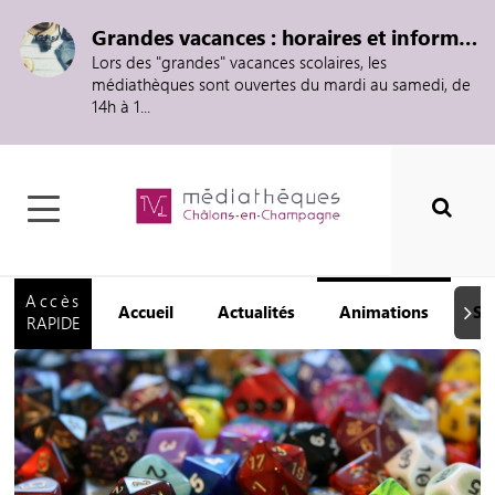
Grandes vacances : horaires et informations
Lors des "grandes" vacances scolaires, les
médiathèques sont ouvertes du mardi au samedi, de
14h à 1...
Accès
Accueil
Actualités
Animations
Se
Suiva
RAPIDE