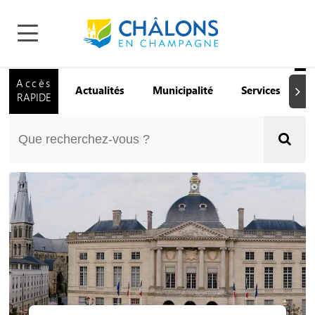
Accès
Actualités
Municipalité
Services
Q
Suiva
RAPIDE