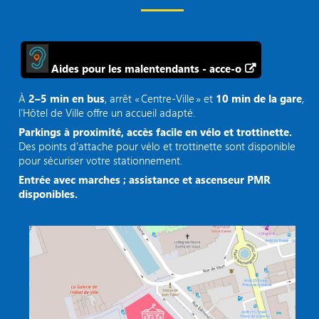
Aides pour les malentendants - acce-o
À
2–5 min en bus
, arrêt « Centre‑Ville » et
10 min de la gare
,
l’Hôtel de Ville offre un accueil adapté.
Parkings à proximité, accès facile en vélo et trottinette.
Des points d'attache pour vélo et trottinette sont disponible
pour sécuriser votre stationnement.
Entrée avec marches ; assistance et ascenseur PMR
disponibles.