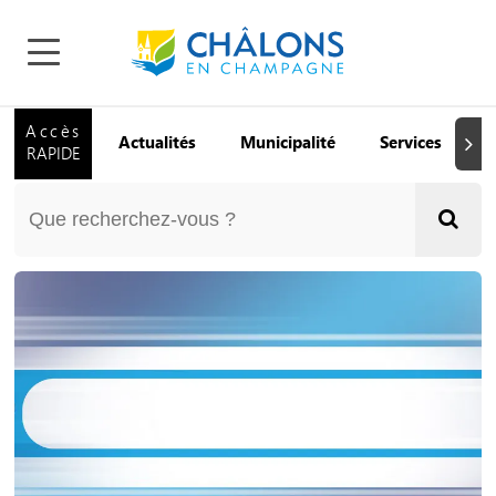
Accès
Actualités
Municipalité
Services
Q
Suiva
RAPIDE