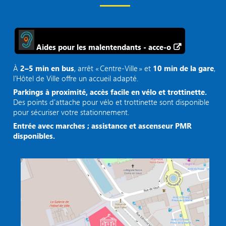
Aides pour les malentendants - acce-o
À
2–5 min en bus
, arrêt « Centre‑Ville » et
10 min de la gare
,
l’Hôtel de Ville offre un accueil adapté.
Parkings à proximité, accès facile en vélo et trottinette.
Des points d'attache pour vélo et trottinette sont disponible
pour sécuriser votre stationnement.
Entrée avec marches ; assistance et ascenseur PMR
disponibles.