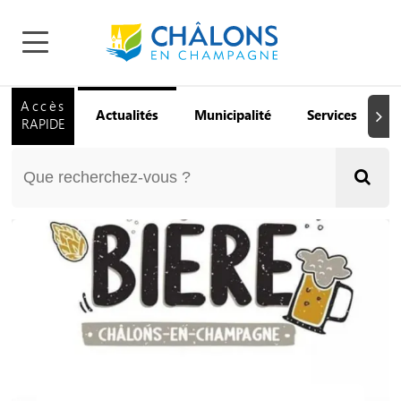
Accès
Actualités
Municipalité
Services
Q
Suiva
RAPIDE