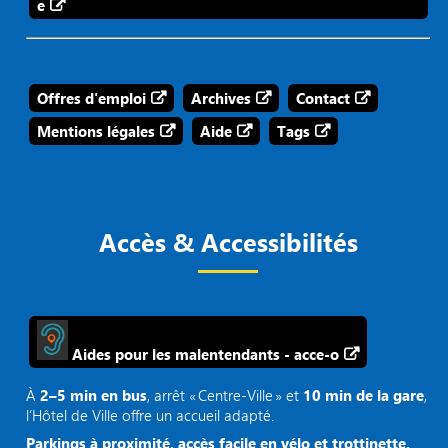
e
Offres d'emploi
Archives
Contact
Mentions légales
Aide
Tags
Accès & Accessibilités
Aides pour les malentendants - acce-o
À
2–5 min en bus
, arrêt « Centre‑Ville » et
10 min de la gare
,
l’Hôtel de Ville offre un accueil adapté.
Parkings à proximité, accès facile en vélo et trottinette.