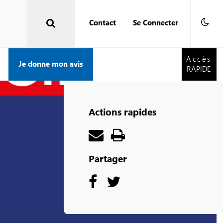
Contact
Se Connecter
Accès
RAPIDE
Accès
Je donne mon avis
RAPIDE
Actions rapides
Partager