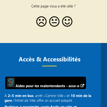
Cette page vous a été utile ?
Accès & Accessibilités
Aides pour les malentendants - acce-o
À
2–5 min en bus
, arrêt « Centre‑Ville » et
10 min de la
gare
, l’Hôtel de Ville offre un accueil adapté.
Parkings à proximité, accès facile en vélo et