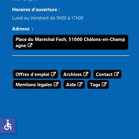
Horaires d'ouverture :
Lundi au Vendredi de 9h00 à 17h00
Adresse :
Place du Maréchal Foch, 51000 Châlons-en-Champ
agne
Offres d'emploi
Archives
Contact
Mentions légales
Aide
Tags
accessible