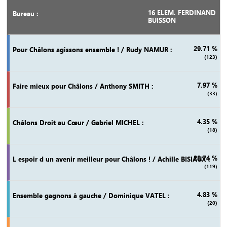
16 ELEM. FERDINAND
BUISSON
29.71 %
(123)
7.97 %
(33)
4.35 %
(18)
28.74 %
(119)
4.83 %
(20)