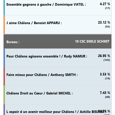
4.27 %
(17)
23.12 %
(92)
10 CSC EMILE SCHMIT
26.95 %
(145)
3.53 %
(19)
7.43 %
(40)
34.76 %