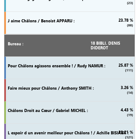
(23)
23.78 %
(88)
18 BIBLI. DENIS
DIDEROT
25.87 %
(111)
3.26 %
(14)
4.43 %
(19)
28.21 %
(121)