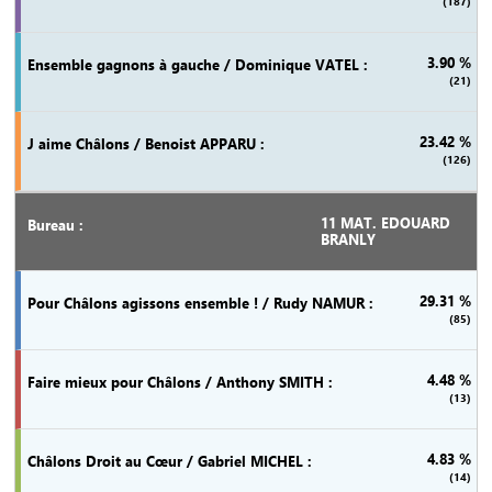
(187)
3.90 %
(21)
23.42 %
(126)
11 MAT. EDOUARD
BRANLY
29.31 %
(85)
4.48 %
(13)
4.83 %
(14)