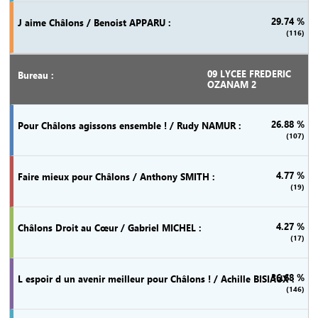
29.74 %
(116)
09 LYCEE FREDERIC
OZANAM 2
26.88 %
(107)
4.77 %
(19)
4.27 %
(17)
36.68 %
(146)