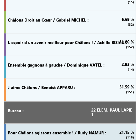
(15)
6.69 %
(32)
31.80 %
(152)
2.93 %
(14)
31.59 %
(151)
22 ELEM. PAUL LAPIE
1
21.15 %
(118)