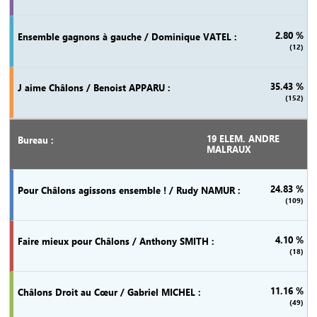
2.80 %
(12)
35.43 %
(152)
19 ELEM. ANDRE
MALRAUX
24.83 %
(109)
4.10 %
(18)
11.16 %
(49)