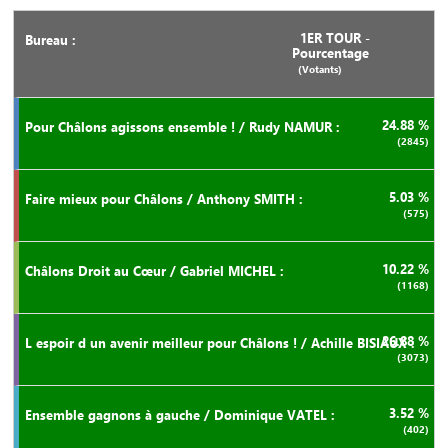
1ER TOUR -
Pourcentage
(Votants)
24.88 %
(2845)
5.03 %
(575)
10.22 %
(1168)
26.88 %
(3073)
3.52 %
(402)