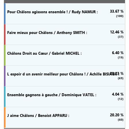
33.67 %
(100)
12.46 %
(37)
6.40 %
(19)
23.23 %
(69)
4.04 %
(12)
20.20 %
(60)