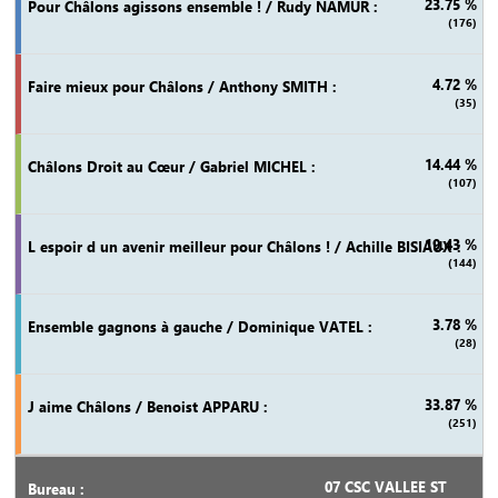
23.75 %
(176)
4.72 %
(35)
14.44 %
(107)
19.43 %
(144)
3.78 %
(28)
33.87 %
(251)
07 CSC VALLEE ST