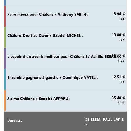
3.94 %
(22)
13.80 %
(77)
23.12 %
(129)
2.51 %
(14)
35.48 %
(198)
23 ELEM. PAUL LAPIE
2