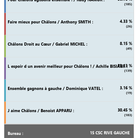
(185)
4.33 %
(26)
8.15 %
(49)
23.13 %
(139)
3.16 %
(19)
30.45 %
(183)
15 CSC RIVE GAUCHE