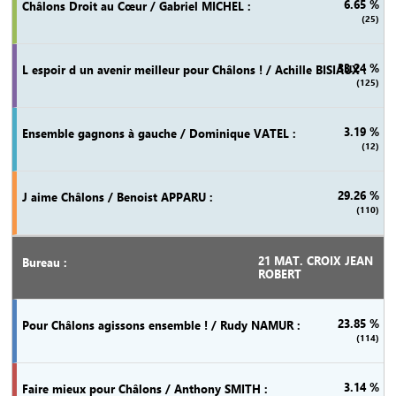
6.65 %
(25)
33.24 %
(125)
3.19 %
(12)
29.26 %
(110)
21 MAT. CROIX JEAN
ROBERT
23.85 %
(114)
3.14 %