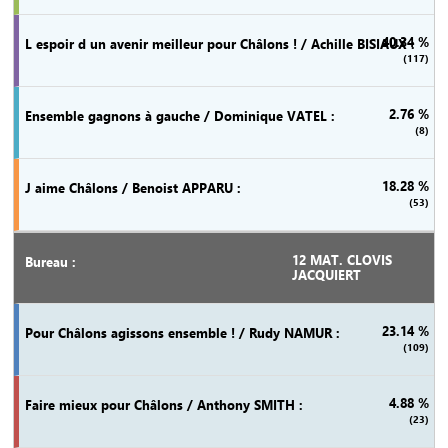
40.34 %
(117)
2.76 %
(8)
18.28 %
(53)
12 MAT. CLOVIS
JACQUIERT
23.14 %
(109)
4.88 %
(23)