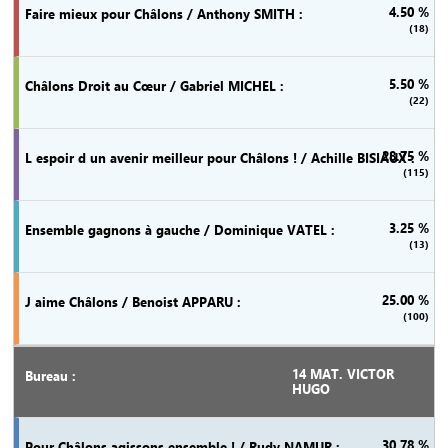
4.50 %
(18)
5.50 %
(22)
28.75 %
(115)
3.25 %
(13)
25.00 %
(100)
14 MAT. VICTOR
HUGO
30.78 %