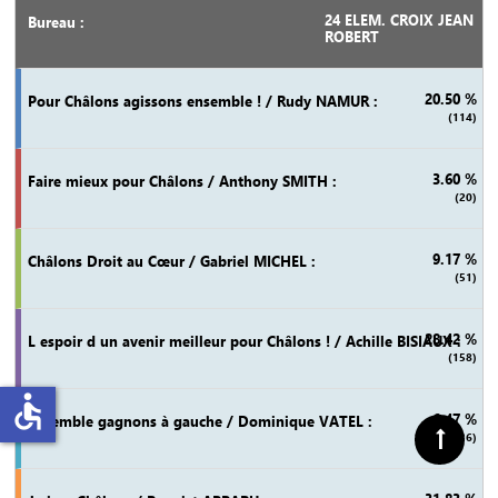
24 ELEM. CROIX JEAN
ROBERT
20.50 %
(114)
3.60 %
(20)
9.17 %
(51)
28.42 %
(158)
accessible
6.47 %
(36)