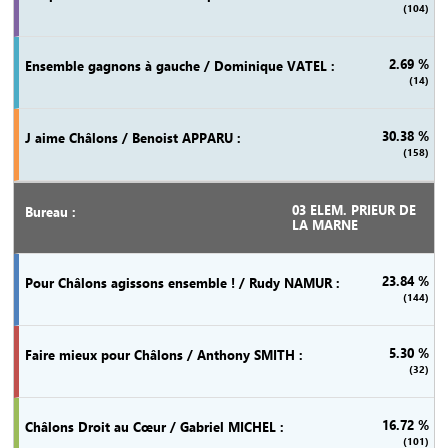
(104)
2.69 %
(14)
30.38 %
(158)
03 ELEM. PRIEUR DE
LA MARNE
23.84 %
(144)
5.30 %
(32)
16.72 %
(101)