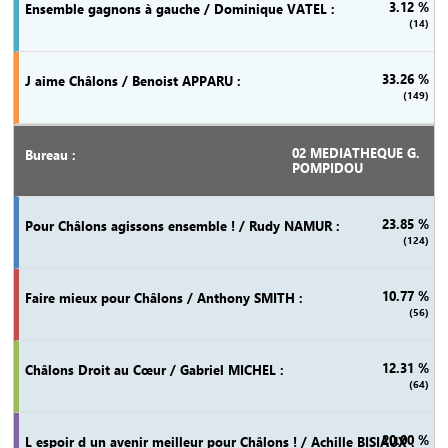
3.12 %
(14)
33.26 %
(149)
02 MEDIATHEQUE G.
POMPIDOU
23.85 %
(124)
10.77 %
(56)
12.31 %
(64)
20.00 %