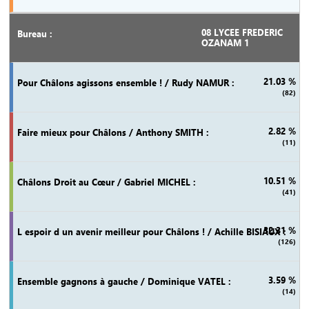
08 LYCEE FREDERIC
OZANAM 1
21.03 %
(82)
2.82 %
(11)
10.51 %
(41)
32.31 %
(126)
3.59 %
(14)