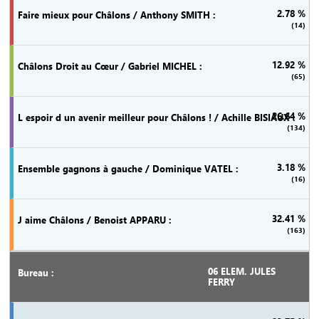
2.78 %
(14)
12.92 %
(65)
26.64 %
(134)
3.18 %
(16)
32.41 %
(163)
06 ELEM. JULES
FERRY