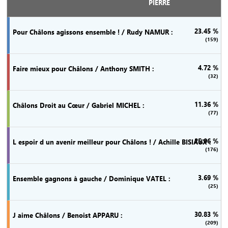
PIERRE
23.45 %
(159)
4.72 %
(32)
11.36 %
(77)
25.96 %
(176)
3.69 %
(25)
30.83 %
(209)