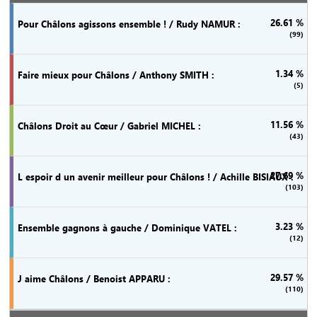
26.61 %
(99)
1.34 %
(5)
11.56 %
(43)
27.69 %
(103)
3.23 %
(12)
29.57 %
(110)