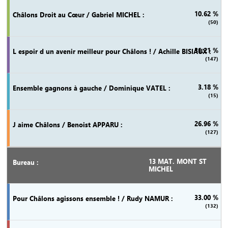
10.62 %
(50)
31.21 %
(147)
3.18 %
(15)
26.96 %
(127)
13 MAT. MONT ST
MICHEL
33.00 %
(132)