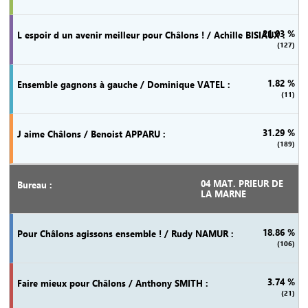
21.03 %
(127)
1.82 %
(11)
31.29 %
(189)
04 MAT. PRIEUR DE
LA MARNE
18.86 %
(106)
3.74 %
(21)