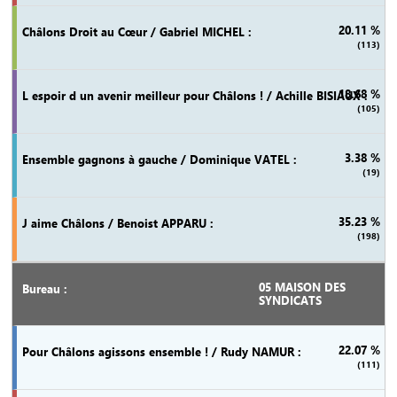
20.11 %
(113)
18.68 %
(105)
3.38 %
(19)
35.23 %
(198)
05 MAISON DES
SYNDICATS
22.07 %
(111)