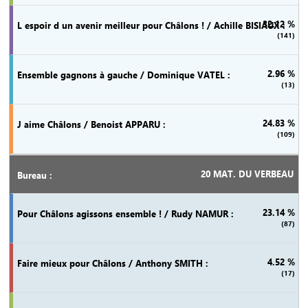
32.12 %
(141)
2.96 %
(13)
24.83 %
(109)
20 MAT. DU VERBEAU
23.14 %
(87)
4.52 %
(17)