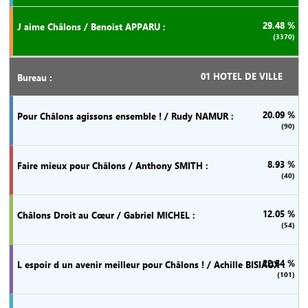
29.48 %
(3370)
01 HOTEL DE VILLE
20.09 %
(90)
8.93 %
(40)
12.05 %
(54)
22.54 %
(101)