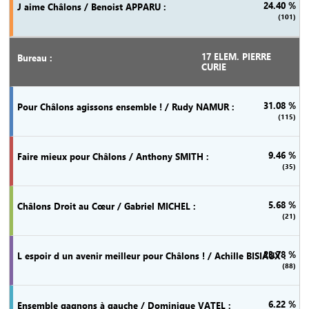
24.40 %
(101)
17 ELEM. PIERRE
CURIE
31.08 %
(115)
9.46 %
(35)
5.68 %
(21)
23.78 %
(88)
6.22 %