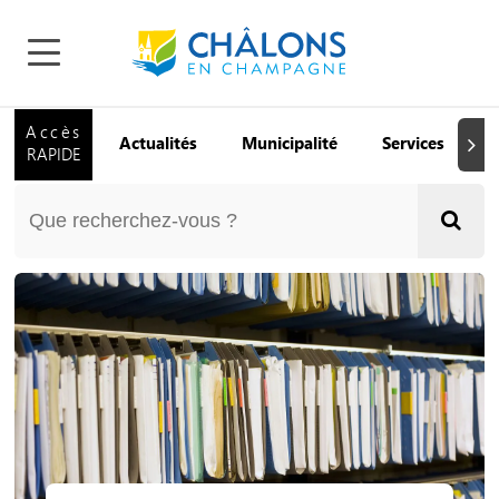
Accès
Actualités
Municipalité
Services
Q
Suiva
RAPIDE