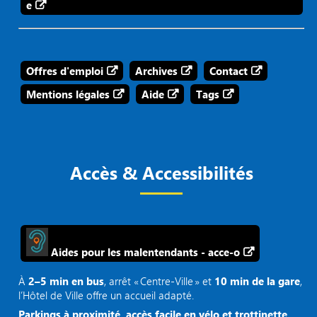
e
Offres d'emploi
Archives
Contact
Mentions légales
Aide
Tags
Accès & Accessibilités
Aides pour les malentendants - acce-o
À
2–5 min en bus
, arrêt « Centre‑Ville » et
10 min de la gare
,
l’Hôtel de Ville offre un accueil adapté.
Parkings à proximité, accès facile en vélo et trottinette.