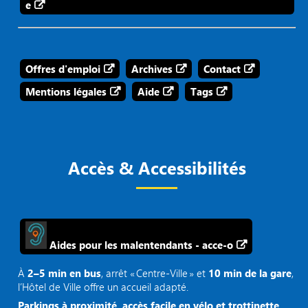
e
Offres d'emploi
Archives
Contact
Mentions légales
Aide
Tags
Accès & Accessibilités
Aides pour les malentendants - acce-o
À
2–5 min en bus
, arrêt « Centre‑Ville » et
10 min de la gare
,
l’Hôtel de Ville offre un accueil adapté.
Parkings à proximité, accès facile en vélo et trottinette.