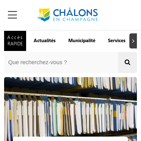
Accès
Actualités
Municipalité
Services
Q
Suiva
RAPIDE