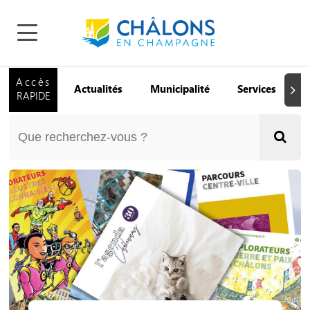
Accès
Actualités
Municipalité
Services
Q
Suiva
RAPIDE