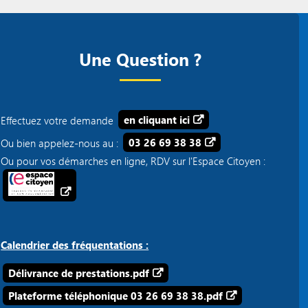
Une Question ?
Effectuez votre demande
en cliquant ici
Ou bien appelez-nous au :
03 26 69 38 38
Ou pour vos démarches en ligne, RDV sur l'Espace Citoyen :
Calendrier des fréquentations :
Délivrance de prestations.pdf
Plateforme téléphonique 03 26 69 38 38.pdf