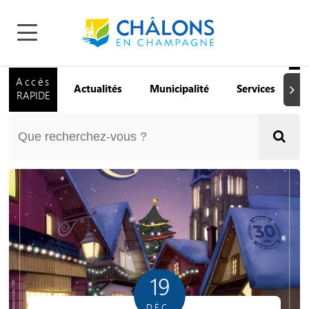
Accès
Actualités
Municipalité
Services
Q
Suiva
RAPIDE
19
DÉC.