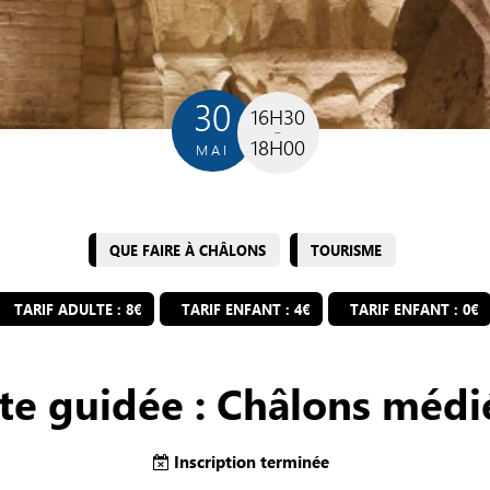
30
16H30
18H00
MAI
QUE FAIRE À CHÂLONS
TOURISME
TARIF ADULTE : 8€
TARIF ENFANT : 4€
TARIF ENFANT : 0€
ite guidée : Châlons médi
Inscription terminée