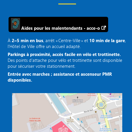
Aides pour les malentendants - acce-o
À
2–5 min en bus
, arrêt « Centre‑Ville » et
10 min de la gare
,
l’Hôtel de Ville offre un accueil adapté.
Parkings à proximité, accès facile en vélo et trottinette.
Des points d'attache pour vélo et trottinette sont disponible
pour sécuriser votre stationnement.
Entrée avec marches ; assistance et ascenseur PMR
disponibles.