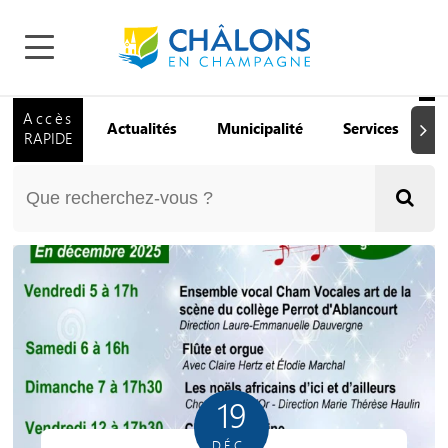
Accès
Actualités
Municipalité
Services
Q
Suiva
RAPIDE
19
DÉC.