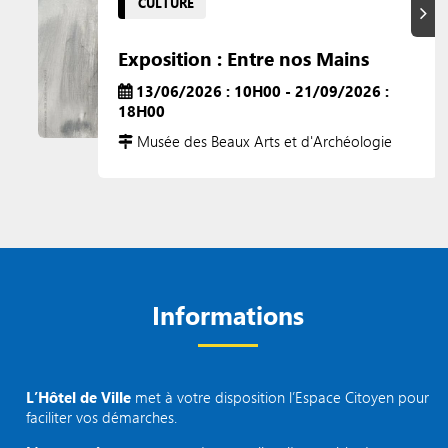
CULTURE
Suiva
Exposition : Entre nos Mains
13/06/2026 : 10H00 - 21/09/2026 :
18H00
Musée des Beaux Arts et d'Archéologie
Informations
L’Hôtel de Ville
met à votre disposition l’Espace Citoyen pour
faciliter vos démarches.