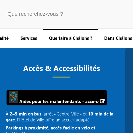
alité
Services
Que faire à Châlons ?
Dans Châlons
Accès & Accessibilités
Aides pour les malentendants - acce-o
À
2–5 min en bus
, arrêt « Centre‑Ville » et
10 min de la
gare
, l’Hôtel de Ville offre un accueil adapté.
Parkings à proximité, accès facile en vélo et