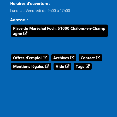
Horaires d'ouverture :
Lundi au Vendredi de 9h00 à 17h00
Adresse :
Place du Maréchal Foch, 51000 Châlons-en-Champ
agne
Offres d'emploi
Archives
Contact
Mentions légales
Aide
Tags