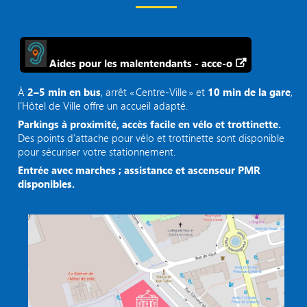
Aides pour les malentendants - acce-o
À
2–5 min en bus
, arrêt « Centre‑Ville » et
10 min de la gare
,
l’Hôtel de Ville offre un accueil adapté.
Parkings à proximité, accès facile en vélo et trottinette.
Des points d'attache pour vélo et trottinette sont disponible
pour sécuriser votre stationnement.
Entrée avec marches ; assistance et ascenseur PMR
disponibles.