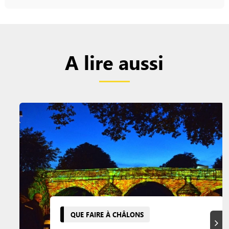
A lire aussi
QUE FAIRE À CHÂLONS
Suiva