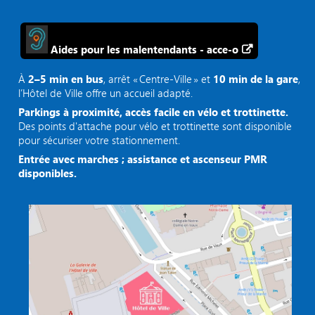
Aides pour les malentendants - acce-o
À
2–5 min en bus
, arrêt « Centre‑Ville » et
10 min de la gare
,
l’Hôtel de Ville offre un accueil adapté.
Parkings à proximité, accès facile en vélo et trottinette.
Des points d'attache pour vélo et trottinette sont disponible
pour sécuriser votre stationnement.
Entrée avec marches ; assistance et ascenseur PMR
disponibles.