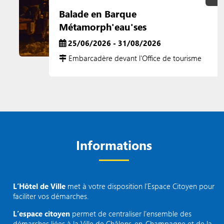
Balade en Barque
Métamorph'eau'ses
25/06/2026 - 31/08/2026
Embarcadère devant l'Office de tourisme
Informations
L’Hôtel de Ville
met à votre disposition l’Espace Citoyen pour
faciliter vos démarches.
L’espace citoyen
permet de centraliser l’ensemble des
démarches liées à la Ville de Châlons-en-Champagne et de la