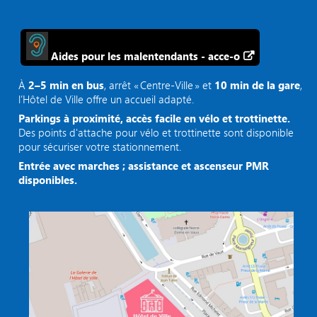
Aides pour les malentendants - acce-o
À
2–5 min en bus
, arrêt « Centre‑Ville » et
10 min de la gare
,
l’Hôtel de Ville offre un accueil adapté.
Parkings à proximité, accès facile en vélo et trottinette.
Des points d'attache pour vélo et trottinette sont disponible
pour sécuriser votre stationnement.
Entrée avec marches ; assistance et ascenseur PMR
disponibles.