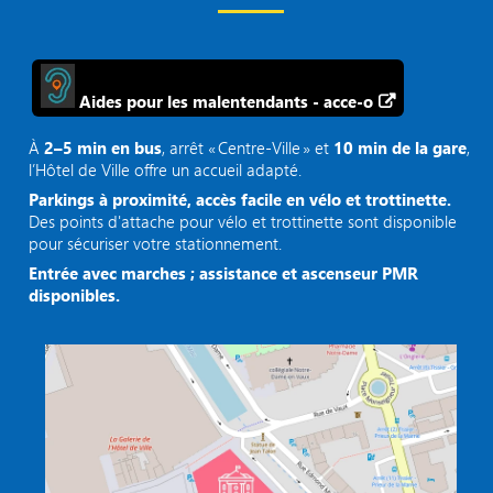
Aides pour les malentendants - acce-o
À
2–5 min en bus
, arrêt « Centre‑Ville » et
10 min de la gare
,
l’Hôtel de Ville offre un accueil adapté.
Parkings à proximité, accès facile en vélo et trottinette.
Des points d'attache pour vélo et trottinette sont disponible
pour sécuriser votre stationnement.
Entrée avec marches ; assistance et ascenseur PMR
disponibles.