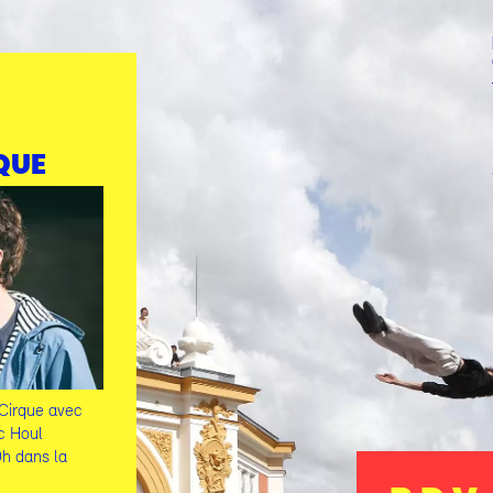
ampagne, en région Grand Est et à l’international.
QUE
Cirque avec
c Houl
h dans la