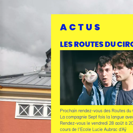
Panneau de gestion des cookies
Le Palc soutient la création dans les arts du cirque à Châlons-en-Ch
Menu
Contenu
Rechercher
Contacts
Plan du site
ACTUS
LES ROUTES DU CIR
Prochain rendez-vous des Routes du 
La compagnie Sept fois la langue ave
Rendez-vous le vendredi 28 août à 20
cours de l’Ecole Lucie Aubrac d’Aÿ