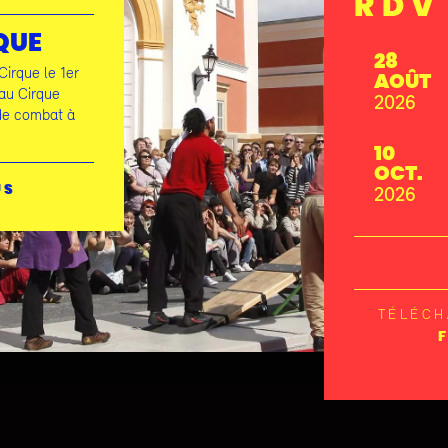
RDV
QUE
28
irque le 1er
AOÛT
eau Cirque
2026
de combat à
10
OCT.
2026
US
TÉLÉC