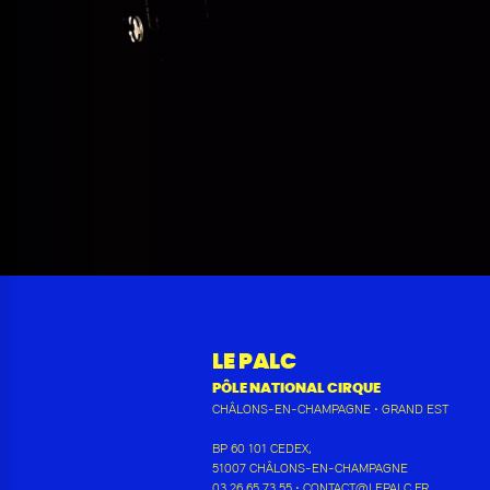
LE PALC
PÔLE NATIONAL CIRQUE
CHÂLONS-EN-CHAMPAGNE
•
GRAND EST
BP 60 101 CEDEX
,
51007
CHÂLONS-EN-CHAMPAGNE
03 26 65 73 55
•
CONTACT@LEPALC.FR