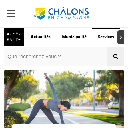
Accès
Actualités
Municipalité
Services
Q
Suiva
RAPIDE