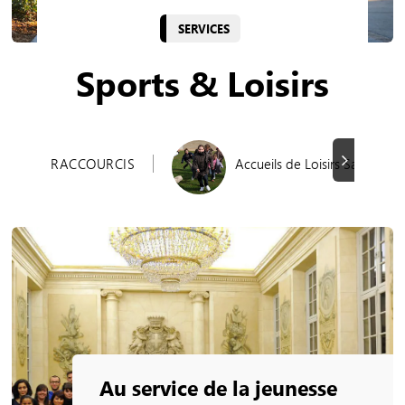
SERVICES
Sports & Loisirs
Suivant
RACCOURCIS
Accueils de Loisirs Sans Hébe
Au service de la jeunesse