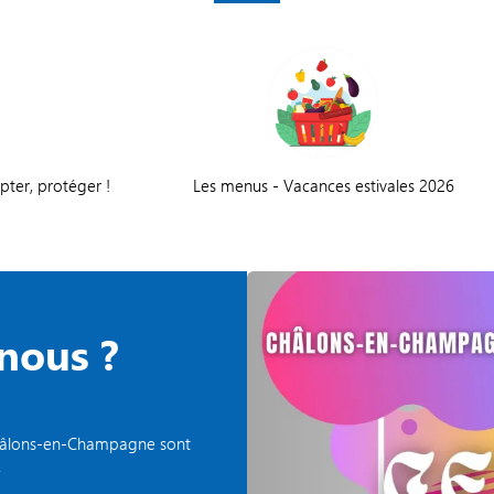
apter, protéger !
Les menus - Vacances estivales 2026
nous ?
e Châlons-en-Champagne sont
.