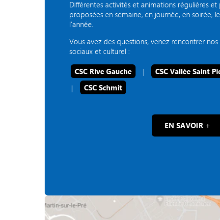
Différentes activités et animations régulières e
proposées en semaine, en journée, en soirée, 
l’année.
Vous avez des questions, venez rencontrer nos 
sociaux et culturel :
CSC Rive Gauche
|
CSC Vallée Saint Pi
|
CSC Schmit
EN SAVOIR +