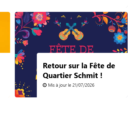
Retour sur la Fête de
allée St
Inscription vide-
Quartier Schmit !
Square d'Orléans
Mis à jour le 21/07/2026
Mis à jour le 20/07/2026