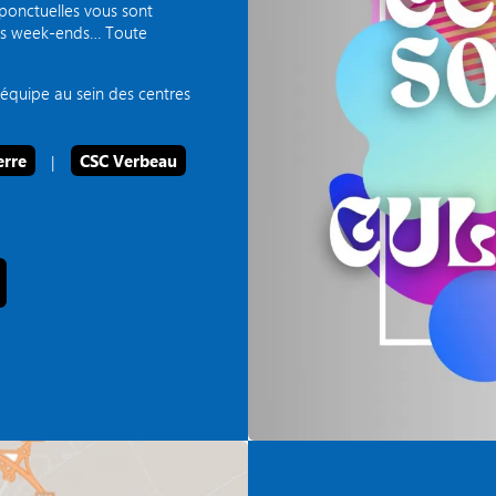
t ponctuelles vous sont
les week-ends… Toute
équipe au sein des centres
erre
|
CSC Verbeau