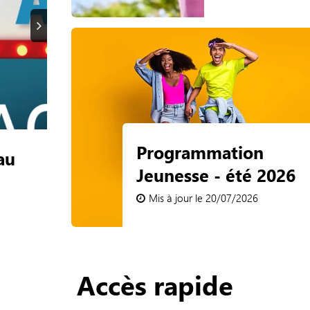
Suivant
Programmation
c
Ciné plein air - CSC V
Jeunesse - été 2026
Pierre
Mis à jour le 20/07/2026
Mis à jour le 09/07/2026
Accès rapide