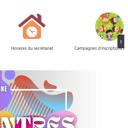
Suiva
Horaires du secrétariat
Campagnes d'inscriptions 2