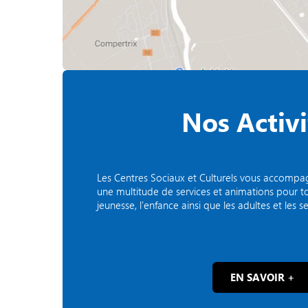
Nos Activi
Les Centres Sociaux et Culturels vous accomp
une multitude de services et animations pour tous
jeunesse, l'enfance ainsi que les adultes et les se
EN SAVOIR +