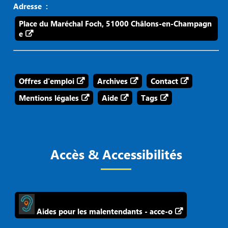
Adresse :
Place du Maréchal Foch, 51000 Châlons-en-Champagn
e
Offres d'emploi
Archives
Contact
Mentions légales
Aide
Tags
Accès & Accessibilités
Aides pour les malentendants - acce-o