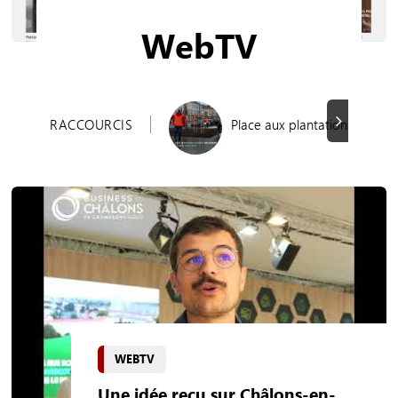
WebTV
Suivant
RACCOURCIS
Place aux plantations sur l'î
WEBTV
Une idée reçu sur Châlons-en-