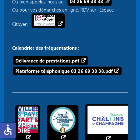
Ou bien appelez-nous au :
03 26 69 38 38
Ou pour vos démarches en ligne, RDV sur l'Espace
Citoyen :
Calendrier des fréquentations :
Délivrance de prestations.pdf
Plateforme téléphonique 03 26 69 38 38.pdf
accessible