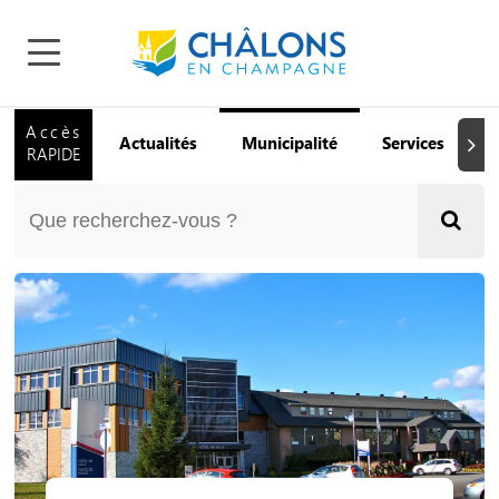
Accès
Actualités
Municipalité
Services
Q
Suiva
RAPIDE