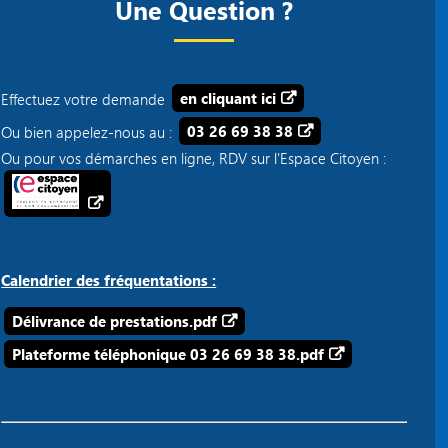
Une Question ?
Effectuez votre demande
en cliquant ici
Ou bien appelez-nous au :
03 26 69 38 38
Ou pour vos démarches en ligne, RDV sur l'Espace Citoyen :
Calendrier des fréquentations :
Délivrance de prestations.pdf
Plateforme téléphonique 03 26 69 38 38.pdf