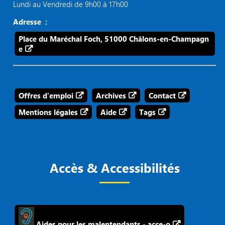
Lundi au Vendredi de 9h00 à 17h00
Adresse :
Place du Maréchal Foch, 51000 Châlons-en-Champagn
e
Offres d'emploi
Archives
Contact
Mentions légales
Aide
Tags
Accès & Accessibilités
Aides pour les malentendants - acce-o