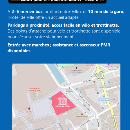
À
2–5 min en bus
, arrêt « Centre‑Ville » et
10 min de la gare
,
l’Hôtel de Ville offre un accueil adapté.
Parkings à proximité, accès facile en vélo et trottinette.
Des points d'attache pour vélo et trottinette sont disponible
pour sécuriser votre stationnement.
Entrée avec marches ; assistance et ascenseur PMR
disponibles.