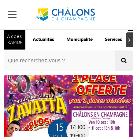
Accès
Actualités
Municipalité
Services
Q
Suiva
RAPIDE
15
17H00
19H00
OCT.