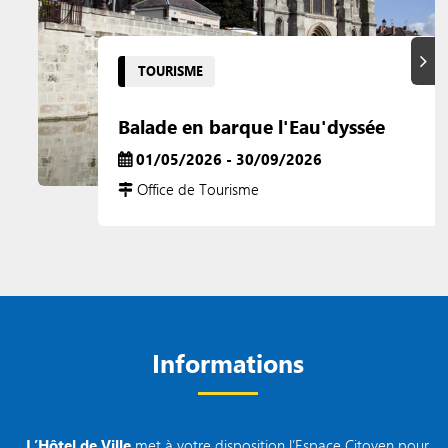
Suiva
TOURISME
Balade en barque l'Eau'dyssée
01/05/2026 - 30/09/2026
Office de Tourisme
Informations
L’Hôtel de Ville
met à votre disposition l’Espace Citoyen pour