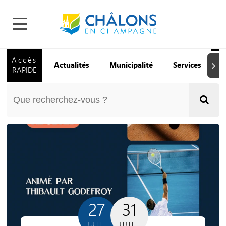
Accès
Actualités
Municipalité
Services
Q
Suiva
RAPIDE
27
31
JUIL.
JUIL.