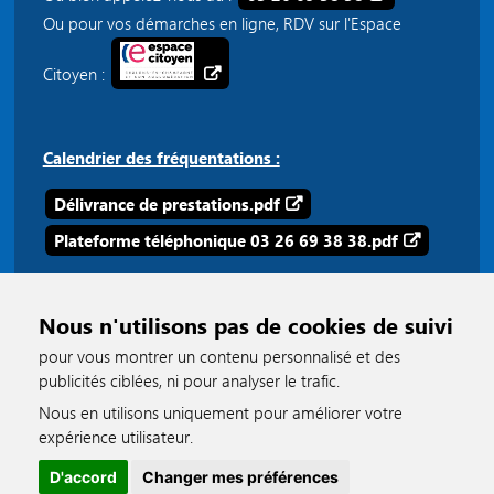
Ou pour vos démarches en ligne, RDV sur l'Espace
Citoyen :
Calendrier des fréquentations :
Délivrance de prestations.pdf
Plateforme téléphonique 03 26 69 38 38.pdf
Nous n'utilisons pas de cookies de suivi
pour vous montrer un contenu personnalisé et des
publicités ciblées, ni pour analyser le trafic.
Nous en utilisons uniquement pour améliorer votre
accessible
expérience utilisateur.
D'accord
Changer mes préférences