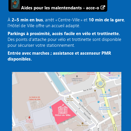
Aides pour les malentendants - acce-o
À
2–5 min en bus
, arrêt « Centre‑Ville » et
10 min de la gare
,
l’Hôtel de Ville offre un accueil adapté.
Parkings à proximité, accès facile en vélo et trottinette.
Des points d'attache pour vélo et trottinette sont disponible
pour sécuriser votre stationnement.
Entrée avec marches ; assistance et ascenseur PMR
disponibles.