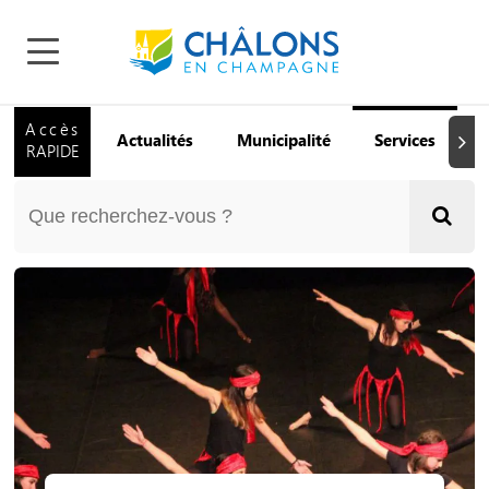
Accès
Actualités
Municipalité
Services
Q
Suiva
RAPIDE