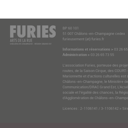
BP 60 101
51 007 Châlons-en-Champagne cedex
furieusement (at) furies.fr
Informations et réservations >
03 26 65
Administration >
03 26 65 73 55
L’association Furies, porteuse des proje
routes, de la Saison Cirque, des COURT-
Marionnette et d’actions culturelles est 
Châlons-en-Champagne, le Ministère de l
Communication/DRAC Grand Est, L’Acsé-
sociale et l’égalité des chances, la Ré
d’Agglomération de Châlons-en-Champag
Licences : 2-1106141 / 3-1106142 > Sir