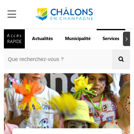
Accès
Actualités
Municipalité
Services
Q
Suiva
RAPIDE