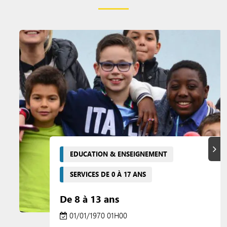
Suiva
EDUCATION & ENSEIGNEMENT
SERVICES DE 0 À 17 ANS
De 8 à 13 ans
01/01/1970 01H00