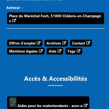
Adresse :
Place du Maréchal Foch, 51000 Châlons-en-Champagn
e
Offres d'emploi
Archives
Contact
Mentions légales
Aide
Tags
Accès & Accessibilités
Aides pour les malentendants - acce-o