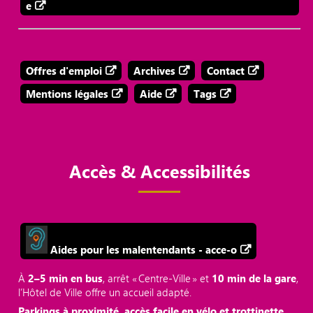
e
Offres d'emploi
Archives
Contact
Mentions légales
Aide
Tags
Accès & Accessibilités
Aides pour les malentendants - acce-o
À
2–5 min en bus
, arrêt « Centre‑Ville » et
10 min de la gare
,
l’Hôtel de Ville offre un accueil adapté.
Parkings à proximité, accès facile en vélo et trottinette.