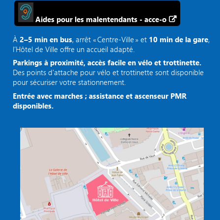
Aides pour les malentendants - acce-o
À
2–5 min en bus
, arrêt « Centre‑Ville » et
10 min de la gare
,
l’Hôtel de Ville offre un accueil adapté.
Parkings à proximité, accès facile en vélo et trottinette.
Des points d'attache pour vélo et trottinette sont disponible
pour sécuriser votre stationnement.
Entrée avec marches ; assistance et ascenseur PMR
disponibles.