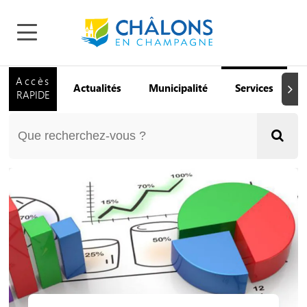
Accès
Actualités
Municipalité
Services
Q
Suiva
RAPIDE