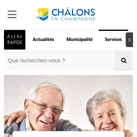
Accès
Actualités
Municipalité
Services
Q
Suiva
RAPIDE